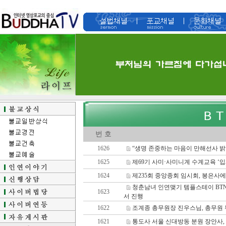
번 호
1626
“생명 존중하는 마음이 만해선사 밝히
1625
제69기 사미·사미니계 수계교육 ‘입
1624
제235회 중앙종회 임시회, 봉은사에
청춘남녀 인연맺기 템플스테이 BT
1623
서 진행
1622
조계종 총무원장 진우스님, 총무원 
1621
통도사 서울 신대방동 분원 장안사,