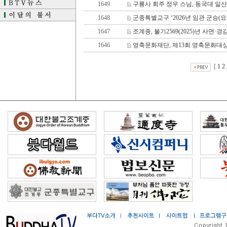
1649
구룡사 회주 정우 스님, 동국대 일산
1648
군종특별교구 ‘2026년 임관 군승(요
1647
조계종, 불기2569(2025)년 사면·
1646
영축문화재단, 제13회 영축문화대상
[
1
2