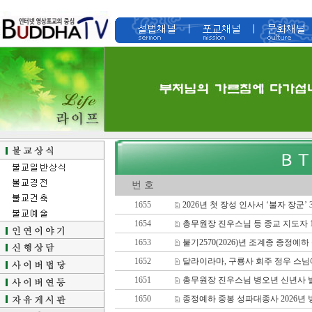
번 호
1655
2026년 첫 장성 인사서 ‘불자 장군’ 
1654
총무원장 진우스님 등 종교 지도자 
1653
불기2570(2026)년 조계종 종정
1652
달라이라마, 구룡사 회주 정우 스님에
1651
총무원장 진우스님 병오년 신년사 
1650
종정예하 중봉 성파대종사 2026년