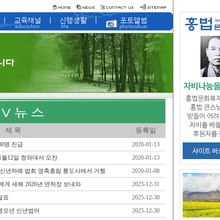
제 목
등록일
30명 진급
2026-01-13
1월12일 청와대서 오찬
2026-01-13
예하 신년하례 법회 영축총림 통도사에서 거행
2026-01-08
게 새해 2026년 연하장 보내와
2025-12-31
발표
2025-12-30
 병오년 신년법어
2025-12-30