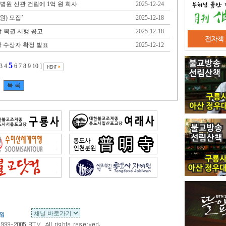
병원 신관 건립에 1억 원 희사
2025-12-24
원) 모집’
2025-12-18
경감·복권 시행 공고
2025-12-18
 수상자 확정 발표
2025-12-12
5
3
4
6
7
8
9
10
]