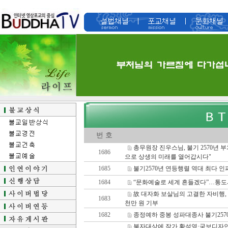
번 호
총무원장 진우스님, 불기 2570년 
1686
으로 상생의 미래를 열어갑시다"
1685
불기2570년 연등행렬 역대 최다 인
1684
“문화예술로 세계 흔들겠다”…통도
故 대자화 보살님의 고결한 자비행,
1683
천만 원 기부
1682
종정예하 중봉 성파대종사 불기257
불자대상에 작가 황석영·국보디자인