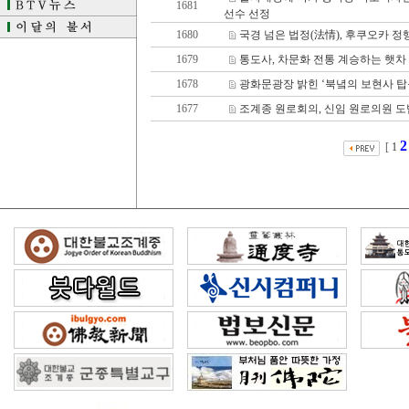
1681
선수 선정
1680
국경 넘은 법정(法情), 후쿠오카 정
1679
통도사, 차문화 전통 계승하는 햇차
1678
광화문광장 밝힌 ‘북녘의 보현사 탑
1677
조계종 원로회의, 신임 원로의원 도
2
[
1