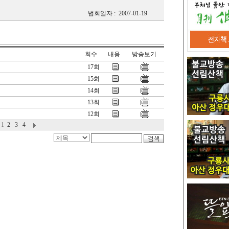
법회일자 :
2007-01-19
회수
내용
방송보기
17회
15회
14회
13회
12회
1
2
3
4