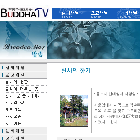
<통도사 산내암자-사명암>
서운암에서 서쪽으로 약 40
모옥(茅屋)을 짓고 수도하면
조 6)에 사명대사(泗溟大師
지었다고 한다.