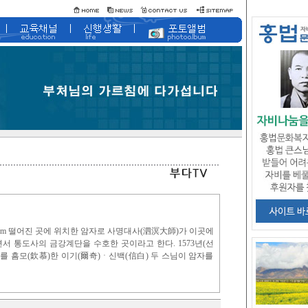
0m 떨어진 곳에 위치한 암자로 사명대사(泗溟大師)가 이곳에
서 통도사의 금강계단을 수호한 곳이라고 한다. 1573년(선
)를 흠모(欽慕)한 이기(爾奇)ㆍ신백(信白) 두 스님이 암자를