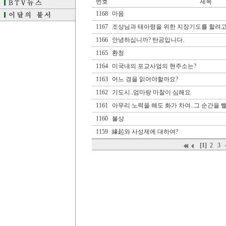
번호
제목
1168
마음
1167
조상님과 태아령을 위한 지장기도를 할려고
1166
안녕하십니까? 탄공입니다.
1165
환청
1164
미국내의 포교사업의 현주소는?
1163
어느 경을 읽어야할까요?
1162
기도시..엄마랑 마찰이 심해요
1161
아무리 노력을 해도 화가 차여..그 순간을
1160
불상
1159
緣起와 사성제에 대하여?
[1]
2
3