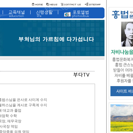
 홍법스님을 은사로 사미계 수지
 월하스님을 계사로 구족계 수지
대 대교과 졸업
 화엄학 수학
국장, 재무국장
조사국장 역임
2대 중앙종회 의원 역임