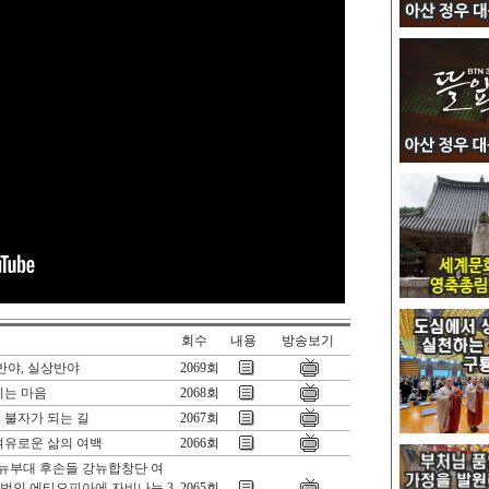
회수
내용
방송보기
반야, 실상반야
2069회
기는 마음
2068회
 불자가 되는 길
2067회
여유로운 삶의 여백
2066회
강뉴부대 후손들 강뉴합창단 여
지법인 에티오피아에 자비나눔 3
2065회