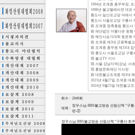
1994년 조계종 총무부장,
1998년 불교텔레비젼 대표 
통도사 일산포교당 여래사 
통도사 서울포교당 구룡사 
前 조계종 영축총림 통도사
前 재단법인 아름다운 동행
前 해인사승가대학 동문회 제
前 조계종 제3대 군종특별
前 조계종 총무원 제35대 집행부 총
現 통도사 서울포교당 구룡
現 불교TV 이사
現 서울 강남지역(강남, 서초
現 홍법문화재단 이사장
前 대한불교조계종 제3대 해외특별교
2023년 4월27일 조계종 대
2024년 9월25일 대한불교
회수 :
2049회
정우스님-BBS불교방송 선림산책 “구룡
제목 :
편-②
정우스님-BBS불교방송 선림산책 “구룡사 회주