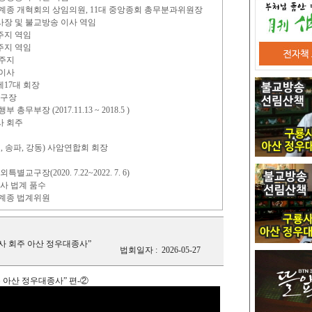
 조계종 개혁회의 상임의원, 11대 중앙종회 총무분과위원장
사장 및 불교방송 이사 역임
주지 역임
주지 역임
 주지
 이사
17대 회장
교구장
무부장 (2017.11.13 ~ 2018.5 )
사 회주
, 송파, 강동) 사암연합회 회장
구장(2020. 7.22~2022. 7. 6)
종사 법계 품수
조계종 법계위원
사 회주 아산 정우대종사”
법회일자 :
2026-05-27
 아산 정우대종사” 편-②