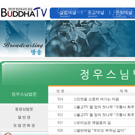
번 호
제 목
정우스님법문
924
인연을 소중히 여기는 마음
923
불교TV 뜰 앞의 잣나무 “구룡사 회주 
동영상법문
922
불교TV 뜰 앞의 잣나무 “구룡사 회주 
열 반 경
921
보리심은 깨달음의 길
묘 법 연 화 경
920
열반재일 “우리도 부처님 같이”