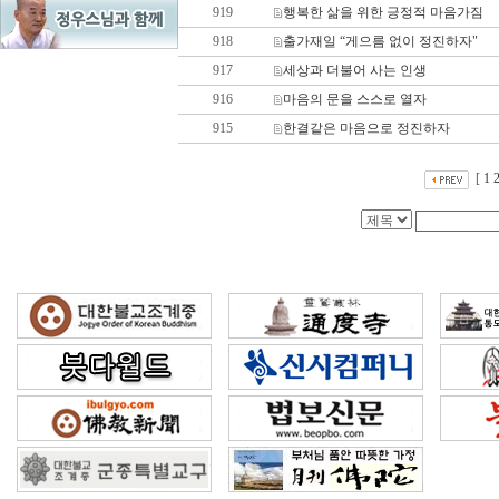
919
행복한 삶을 위한 긍정적 마음가짐
918
출가재일 “게으름 없이 정진하자"
917
세상과 더불어 사는 인생
916
마음의 문을 스스로 열자
915
한결같은 마음으로 정진하자
[
1