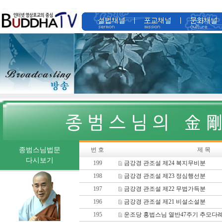
종범스님법문
번 호
제 목
다시보기
199
금강경 관조설 제24 복지무비분
198
금강경 관조설 제23 정심행선분
197
금강경 관조설 제22 무법가득분
196
금강경 관조설 제21 비설소설분
195
운조당 홍법스님 열반47주기 추모다례