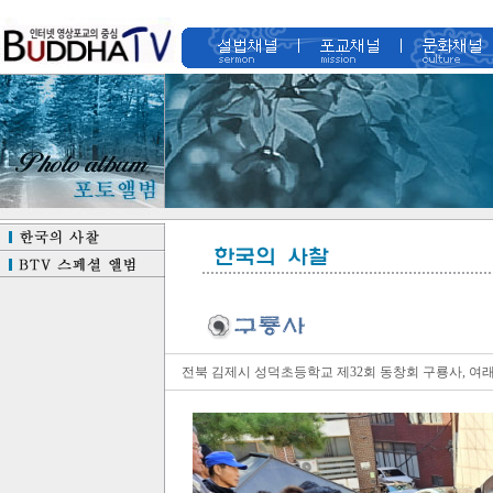
전북 김제시 성덕초등학교 제32회 동창회 구룡사, 여래사 