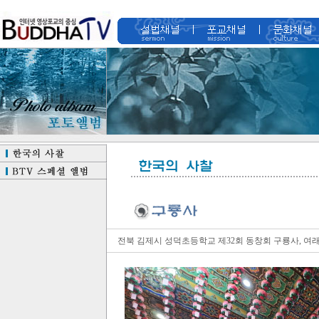
전북 김제시 성덕초등학교 제32회 동창회 구룡사, 여래사 