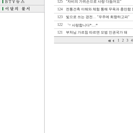
125
"자비의 가위손으로 사랑 다듬어요"
124
전통건축 이해와 체험 통해 무욕과 충만함
123
빛으로 쓰는 경전… "우주에 회향하고파"
122
사랑합니다*:...:*
121
부처님 가르침 따르면 모범 인권국가 돼
1
2
3
4