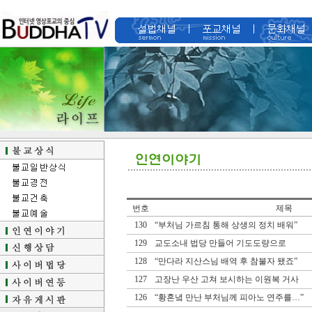
번호
제목
130
“부처님 가르침 통해 상생의 정치 배워”
129
교도소내 법당 만들어 기도도량으로
128
“만다라 지산스님 배역 후 참불자 됐죠”
127
고장난 우산 고쳐 보시하는 이원복 거사
126
“황혼녘 만난 부처님께 피아노 연주를…”