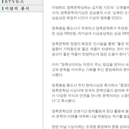
이밖에도 영축문학상에는 김지원 시인의 ‘소맷돌에 
으며, 영축문학작가상은 김승봉의 시조 ‘십육만 도자 
낭송상은 최정자 시인이 수상의 영예를 안았다.
영축총림 통도사가 주최하고 영축문학회가 주관한 이
은 상금 500만원, 작가상과 시낭송상에는 상금 20
영축문학회 정영자 회장은 인사말을 통해 ”좋은 작
절함이 가득함으로 좋은 작품이 탄생하는 것이 아
공간이 좋은 작품이 탄생하는데 많은 도움이 된다“
이어 ”영축산이라는 자연이 주는 영감을 얻어서 내
교와 문학을 이어주는 기회를 주신 종정예하와 현
사했다.
영축총림 통도사 주지 현덕스님은 축사에서 ”종정
영축문학상 시상식에 전국의 문학인들이 참여해 주
서 다양한 지식과 인연을 만나듯 문학이라는 소중
다“고 축사했다.
영축문학상은 오랜기간 창작활동과 문단 활동에 봉
리 문학의 미래를 개척해 나갈 역량있는 작가를 발굴
한편 이날 시상식에는 조계종 종정예하 중봉 성파대