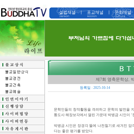
제7회 영축문학상, 
등록일 : 2025-10-14
문학인들의 창작활동을 격려하고 문학의 발전을 지원
통도사 해장보각에서 열린 가운데 박병금 시인이 ‘
박병금 시인은 장경각 뜰에 나전칠기로 새겨진 암
다는 좋은 평가를 받았다.