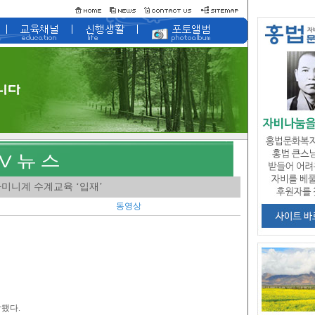
사미니계 수계교육 ‘입재’
동영상
됐다.