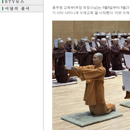
총무원 교육부(부장 유정스님)는 9월8일부터 9월2
기 사미·사미니계 수계교육’을 시작했다. 이번 수계교