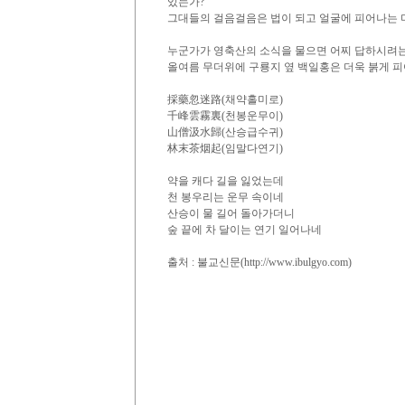
있는가?
그대들의 걸음걸음은 법이 되고 얼굴에 피어나는 
누군가가 영축산의 소식을 물으면 어찌 답하시려
올여름 무더위에 구룡지 옆 백일홍은 더욱 붉게 피
採藥忽迷路(채약홀미로)
千峰雲霧裏(천봉운무이)
山僧汲水歸(산승급수귀)
林末茶烟起(임말다연기)
약을 캐다 길을 잃었는데
천 봉우리는 운무 속이네
산승이 물 길어 돌아가더니
숲 끝에 차 달이는 연기 일어나네
출처 : 불교신문(http://www.ibulgyo.com)