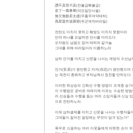
讚不及毁不及(찬불급훼불급)
若了一萬事畢(약요일만사필)
無欠無餘若太虛(무흠무여약태허)
爲君題作波羅密(위군제작바라밀)
찬탄도 미치지 못하고 훼방도 미치지 못함이라
만약 하나를 요달하면 만사를 마치도다
모자람도 남음도 없어 태허와 같거늘
그대를 위해 바라밀이라 이름하노라
삼하 안거를 마치고 산문을 나서는 제방의 수선납
안거(安居)가 원만했고 자자(自恣)가 원만했으며 
는 제천이 환희하고 부처님께서 칭찬할 만하도다.
이러한 최상승의 간화선 수행 방법이 조계종 승가
이 수행법은 곧바로 여래지에 이르는 수승한 방법
러 선승들과 수행을 돕는 여러 소임자들과 신심 
으로 찬탄하노라.
이제 삼하결제를 마치고 산문을 나서는 수행자들이
그대들이 짊어진 걸망에는 무엇이 담겨 있는가?
폭우로 신음하는 여러 이웃들에게 따뜻한 손이 되