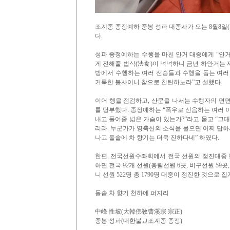
조계종 종정예하 중봉 성파 대종사가 오는 8월8일(
다.
성파 종정예하는 수행을 마친 안거 대중에게 “안거
게 전해줄 법식(法食)이 넉넉하니 금년 하안거는 
방에서 수행하는 여러 선승들과 수행을 돕는 여러
거룩한 불사이니 참으로 찬탄하노라”고 설했다.
이어 행을 점검하고, 산문을 나서는 수행자의 면면
를 당부했다. 종정예하는 “폭우로 신음하는 여러 
내고 풀어줄 넓은 가슴이 있는가?”라고 묻고 “그
리라. 누군가가 영축산의 소식을 물으면 어찌 답하
나고 돌솥에 차 향기는 더욱 진하다네” 하였다.
한편, 전국선원수좌회에서 전국 선원의 정진대중 
하면 전국 92개 선원(총림선원 6곳, 비구선원 59곳,
니 선원 522명 총 1790명 대중이 정진한 것으로 
돌솥 차 향기 천하에 퍼지리
中峰 性坡(大韓佛敎曹溪宗 宗正)
중봉 성파(대한불교조계종 종정)